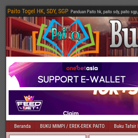
Paito Togel HK, SDY, SGP
Panduan Paito hk, paito sdy, paito sg
Beranda
BUKU MIMPI / EREK-EREK PAITO
Buku Tafsir