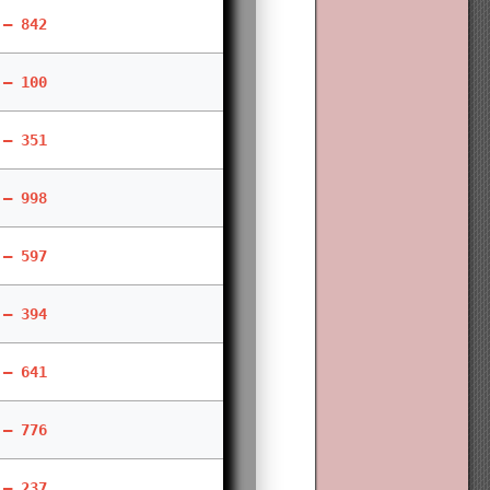
 – 842
 – 100
 – 351
 – 998
 – 597
 – 394
 – 641
 – 776
 – 237