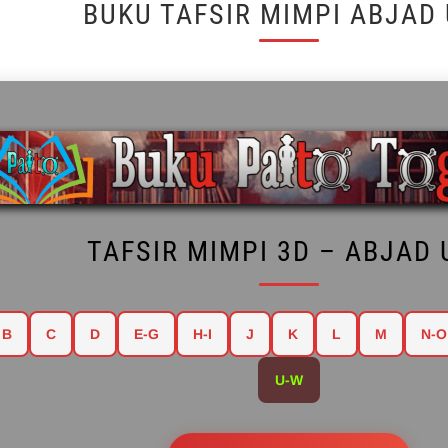
BUKU TAFSIR MIMPI ABJAD
TAFSIR MIMPI 3D – ABJAD 
B
C
D
E-G
H-I
J
K
L
M
N-O
U-W