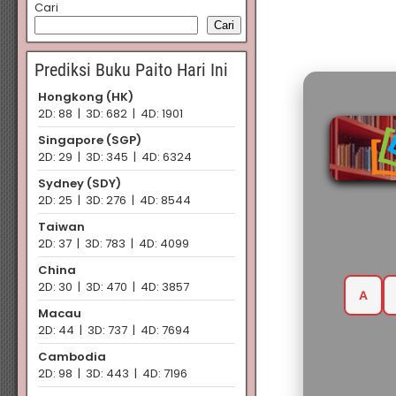
Cari
Cari
Prediksi Buku Paito Hari Ini
Hongkong (HK)
2D: 88 | 3D: 682 | 4D: 1901
Singapore (SGP)
2D: 29 | 3D: 345 | 4D: 6324
Sydney (SDY)
2D: 25 | 3D: 276 | 4D: 8544
Taiwan
2D: 37 | 3D: 783 | 4D: 4099
China
2D: 30 | 3D: 470 | 4D: 3857
A
Macau
2D: 44 | 3D: 737 | 4D: 7694
Cambodia
2D: 98 | 3D: 443 | 4D: 7196