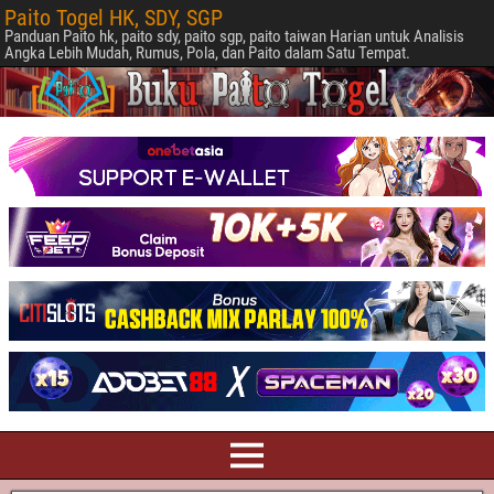
Paito Togel HK, SDY, SGP
Panduan Paito hk, paito sdy, paito sgp, paito taiwan Harian untuk Analisis
Angka Lebih Mudah, Rumus, Pola, dan Paito dalam Satu Tempat.