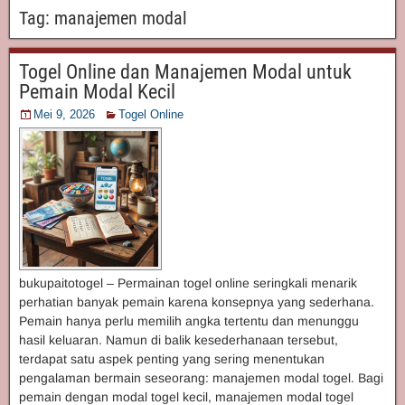
Tag:
manajemen modal
Togel Online dan Manajemen Modal untuk
Pemain Modal Kecil
Mei 9, 2026
Togel Online
bukupaitotogel – Permainan togel online seringkali menarik
perhatian banyak pemain karena konsepnya yang sederhana.
Pemain hanya perlu memilih angka tertentu dan menunggu
hasil keluaran. Namun di balik kesederhanaan tersebut,
terdapat satu aspek penting yang sering menentukan
pengalaman bermain seseorang: manajemen modal togel. Bagi
pemain dengan modal togel kecil, manajemen modal togel