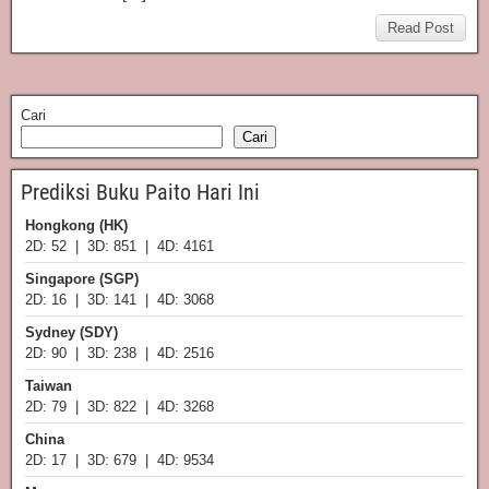
Read Post
Cari
Cari
Prediksi Buku Paito Hari Ini
Hongkong (HK)
2D: 52 | 3D: 851 | 4D: 4161
Singapore (SGP)
2D: 16 | 3D: 141 | 4D: 3068
Sydney (SDY)
2D: 90 | 3D: 238 | 4D: 2516
Taiwan
2D: 79 | 3D: 822 | 4D: 3268
China
2D: 17 | 3D: 679 | 4D: 9534