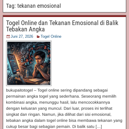
Tag:
tekanan emosional
Togel Online dan Tekanan Emosional di Balik
Tebakan Angka
Juni 27, 2026
Togel Online
bukupaitotogel – Togel online sering dipandang sebagai
permainan angka togel yang sederhana. Seseorang memilih
kombinasi angka, menunggu hasil, lalu mencocokkannya
dengan keluaran yang muncul. Dari luar, proses ini terlihat
singkat dan ringan. Namun, jika dilihat dari sisi emosional,
tebakan angka dalam togel online bisa membawa tekanan yang
cukup besar bagi sebagian pemain. Di balik satu […]