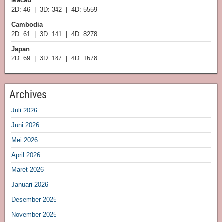
Macau
2D: 46 | 3D: 342 | 4D: 5559
Cambodia
2D: 61 | 3D: 141 | 4D: 8278
Japan
2D: 69 | 3D: 187 | 4D: 1678
Archives
Juli 2026
Juni 2026
Mei 2026
April 2026
Maret 2026
Januari 2026
Desember 2025
November 2025