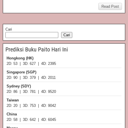
Read Post
Cari
Cari
Prediksi Buku Paito Hari Ini
Hongkong (HK)
2D: 53 | 3D: 627 | 4D: 2395
Singapore (SGP)
2D: 90 | 3D: 379 | 4D: 2011
Sydney (SDY)
2D: 86 | 3D: 781 | 4D: 9520
Taiwan
2D: 20 | 3D: 753 | 4D: 9042
China
2D: 58 | 3D: 642 | 4D: 6045