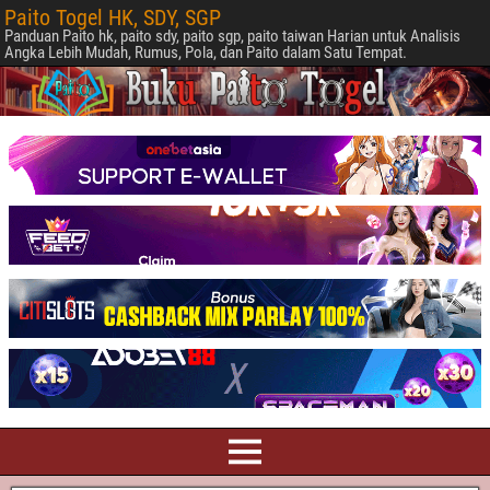
Paito Togel HK, SDY, SGP
Panduan Paito hk, paito sdy, paito sgp, paito taiwan Harian untuk Analisis
Angka Lebih Mudah, Rumus, Pola, dan Paito dalam Satu Tempat.