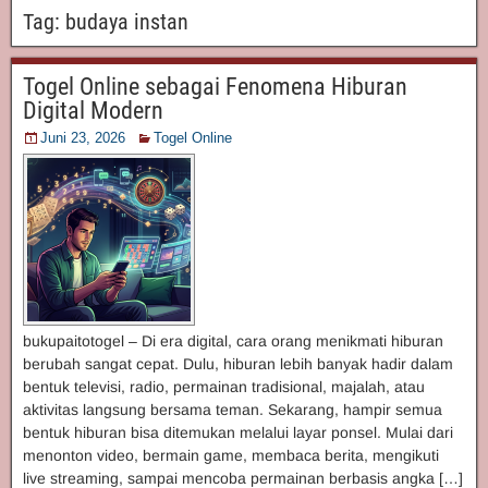
Tag:
budaya instan
Togel Online sebagai Fenomena Hiburan
Digital Modern
Juni 23, 2026
Togel Online
bukupaitotogel – Di era digital, cara orang menikmati hiburan
berubah sangat cepat. Dulu, hiburan lebih banyak hadir dalam
bentuk televisi, radio, permainan tradisional, majalah, atau
aktivitas langsung bersama teman. Sekarang, hampir semua
bentuk hiburan bisa ditemukan melalui layar ponsel. Mulai dari
menonton video, bermain game, membaca berita, mengikuti
live streaming, sampai mencoba permainan berbasis angka […]