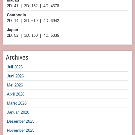
Macau
2D: 41 | 3D: 152 | 4D: 4378
Cambodia
2D: 14 | 3D: 619 | 4D: 6942
Japan
2D: 52 | 3D: 150 | 4D: 6335
Archives
Juli 2026
Juni 2026
Mei 2026
April 2026
Maret 2026
Januari 2026
Desember 2025
November 2025