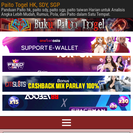
Paito Togel HK, SDY, SGP
Panduan Paito hk, paito sdy, paito sgp, paito taiwan Harian untuk Analisis
Angka Lebih Mudah, Rumus, Pola, dan Paito dalam Satu Tempat.