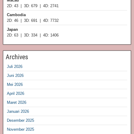
Macau
2D: 43 | 3D: 679 | 4D: 2741
Cambodia
2D: 46 | 3D: 691 | 4D: 7732
Japan
2D: 63 | 3D: 334 | 4D: 1406
Archives
Juli 2026
Juni 2026
Mei 2026
April 2026
Maret 2026
Januari 2026
Desember 2025
November 2025