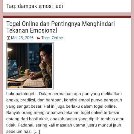
Tag:
dampak emosi judi
Togel Online dan Pentingnya Menghindari
Tekanan Emosional
Mei 23, 2026
Togel Online
bukupaitotogel – Dalam permainan apa pun yang melibatkan
angka, prediksi, dan harapan, kondisi emosi punya pengaruh
yang sangat besar. Hal ini juga berlaku dalam togel online.
Banyak orang mengira bahwa tekanan togel online terbesar
datang dari hasil akhir, apakah angka yang dipilih tembus atau
tidak. Padahal, sering kali masalah utama justru muncul jauh
sebelum hasil […]