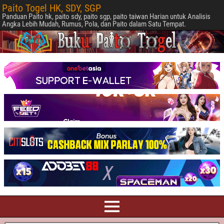
Paito Togel HK, SDY, SGP
Panduan Paito hk, paito sdy, paito sgp, paito taiwan Harian untuk Analisis
Angka Lebih Mudah, Rumus, Pola, dan Paito dalam Satu Tempat.