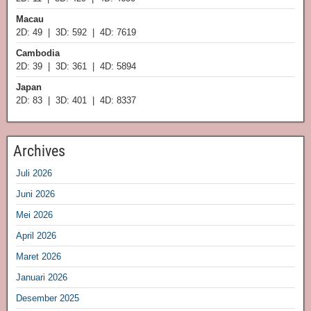
Macau
2D: 49 | 3D: 592 | 4D: 7619
Cambodia
2D: 39 | 3D: 361 | 4D: 5894
Japan
2D: 83 | 3D: 401 | 4D: 8337
Archives
Juli 2026
Juni 2026
Mei 2026
April 2026
Maret 2026
Januari 2026
Desember 2025