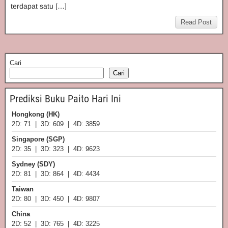
terdapat satu […]
Read Post
Cari
Cari
Prediksi Buku Paito Hari Ini
Hongkong (HK)
2D: 71 | 3D: 609 | 4D: 3859
Singapore (SGP)
2D: 35 | 3D: 323 | 4D: 9623
Sydney (SDY)
2D: 81 | 3D: 864 | 4D: 4434
Taiwan
2D: 80 | 3D: 450 | 4D: 9807
China
2D: 52 | 3D: 765 | 4D: 3225