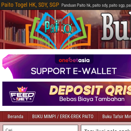
Paito Togel HK, SDY, SGP
Panduan Paito hk, paito sdy, paito sgp, 
Beranda
BUKU MIMPI / EREK-EREK PAITO
Buku Tafsir Mi
Cari