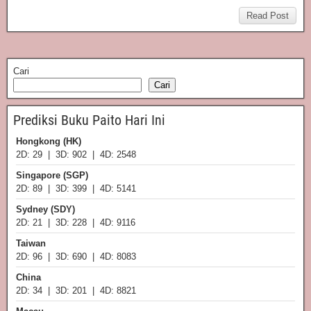
Read Post
Cari
Cari
Prediksi Buku Paito Hari Ini
Hongkong (HK)
2D: 29 | 3D: 902 | 4D: 2548
Singapore (SGP)
2D: 89 | 3D: 399 | 4D: 5141
Sydney (SDY)
2D: 21 | 3D: 228 | 4D: 9116
Taiwan
2D: 96 | 3D: 690 | 4D: 8083
China
2D: 34 | 3D: 201 | 4D: 8821