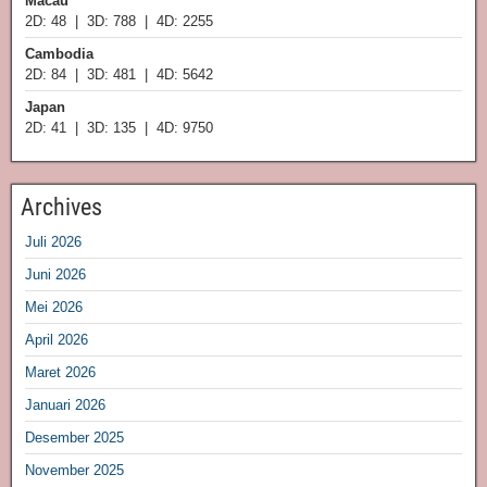
Macau
2D: 48 | 3D: 788 | 4D: 2255
Cambodia
2D: 84 | 3D: 481 | 4D: 5642
Japan
2D: 41 | 3D: 135 | 4D: 9750
Archives
Juli 2026
Juni 2026
Mei 2026
April 2026
Maret 2026
Januari 2026
Desember 2025
November 2025