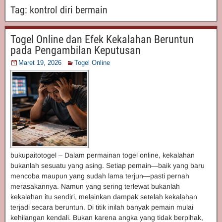
Tag:
kontrol diri bermain
Togel Online dan Efek Kekalahan Beruntun
pada Pengambilan Keputusan
Maret 19, 2026
Togel Online
bukupaitotogel – Dalam permainan togel online, kekalahan
bukanlah sesuatu yang asing. Setiap pemain—baik yang baru
mencoba maupun yang sudah lama terjun—pasti pernah
merasakannya. Namun yang sering terlewat bukanlah
kekalahan itu sendiri, melainkan dampak setelah kekalahan
terjadi secara beruntun. Di titik inilah banyak pemain mulai
kehilangan kendali. Bukan karena angka yang tidak berpihak,