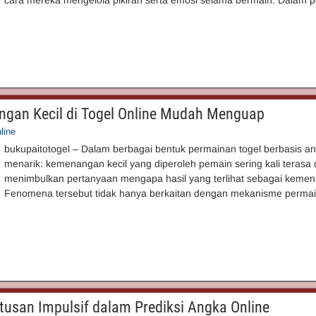
cara mereka mengelola pikiran serta emosi selama bermain. Dalam 
an Kecil di Togel Online Mudah Menguap
line
bukupaitotogel – Dalam berbagai bentuk permainan togel berbasis a
menarik: kemenangan kecil yang diperoleh pemain sering kali terasa ce
menimbulkan pertanyaan mengapa hasil yang terlihat sebagai kemenan
Fenomena tersebut tidak hanya berkaitan dengan mekanisme permaina
usan Impulsif dalam Prediksi Angka Online