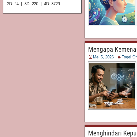
2D: 24 | 3D: 220 | 4D: 3729
Mengapa Kemenang
Mei 5, 2026
Togel On
Menghindari Keput