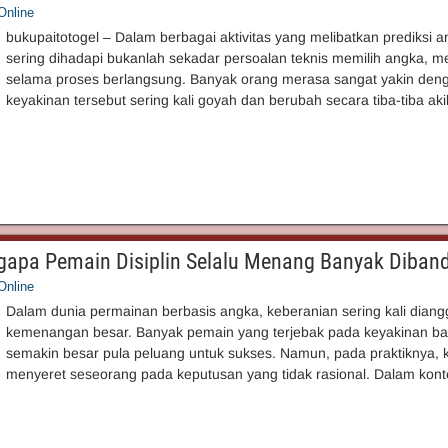
Online
bukupaitotogel – Dalam berbagai aktivitas yang melibatkan prediksi a
sering dihadapi bukanlah sekadar persoalan teknis memilih angka, 
selama proses berlangsung. Banyak orang merasa sangat yakin den
keyakinan tersebut sering kali goyah dan berubah secara tiba-tiba ak
gapa Pemain Disiplin Selalu Menang Banyak Diban
Online
Dalam dunia permainan berbasis angka, keberanian sering kali dian
kemenangan besar. Banyak pemain yang terjebak pada keyakinan bahw
semakin besar pula peluang untuk sukses. Namun, pada praktiknya, ke
menyeret seseorang pada keputusan yang tidak rasional. Dalam kontek