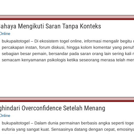
Bahaya Mengikuti Saran Tanpa Konteks
Online
bukupaitotogel – Di ekosistem togel online, informasi mengalir begitu 
percakapan instan, forum diskusi, hingga kolom komentar yang penuh
sebagian besar pemain, bersandar pada saran orang lain sering kal
semacam kenyamanan psikologis ketika seseorang merasa telah men
ghindari Overconfidence Setelah Menang
Online
bukupaitotogel – Dalam dunia permainan berbasis angka seperti tog
euforia yang sangat kuat. Sensasinya datang dengan cepat, emosinya