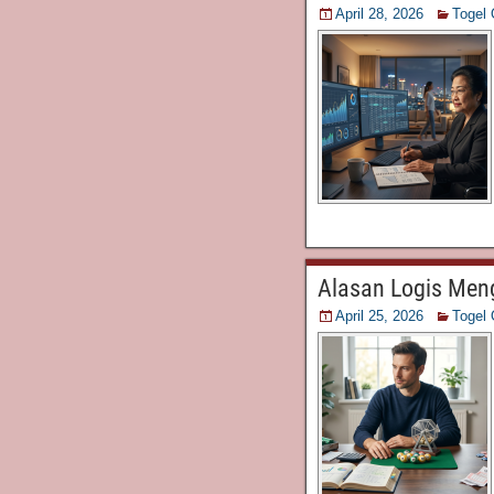
April 28, 2026
Togel 
Alasan Logis Men
April 25, 2026
Togel 