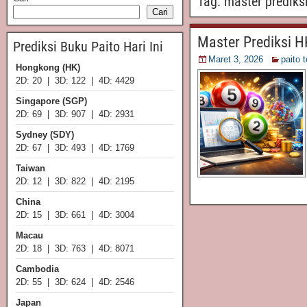
Tag:
master prediks
Cari
Master Prediksi H
Prediksi Buku Paito Hari Ini
Maret 3, 2026
paito 
Hongkong (HK)
2D: 20 | 3D: 122 | 4D: 4429
Singapore (SGP)
2D: 69 | 3D: 907 | 4D: 2931
Sydney (SDY)
2D: 67 | 3D: 493 | 4D: 1769
Taiwan
2D: 12 | 3D: 822 | 4D: 2195
China
2D: 15 | 3D: 661 | 4D: 3004
Macau
2D: 18 | 3D: 763 | 4D: 8071
Cambodia
2D: 55 | 3D: 624 | 4D: 2546
Japan