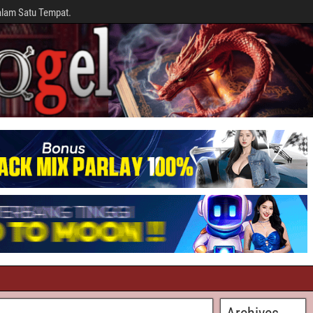
dalam Satu Tempat.