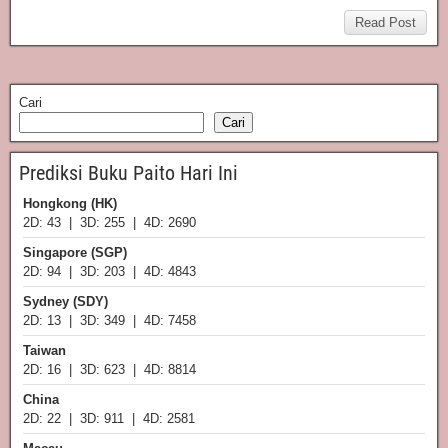
Read Post
Cari
Cari
Prediksi Buku Paito Hari Ini
Hongkong (HK)
2D: 43 | 3D: 255 | 4D: 2690
Singapore (SGP)
2D: 94 | 3D: 203 | 4D: 4843
Sydney (SDY)
2D: 13 | 3D: 349 | 4D: 7458
Taiwan
2D: 16 | 3D: 623 | 4D: 8814
China
2D: 22 | 3D: 911 | 4D: 2581