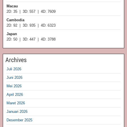
Macau
2D: 35 | 3D: 557 | 4D: 7609
Cambodia
2D: 92 | 3D: 935 | 4D: 6323
Japan
2D: 50 | 3D: 447 | 4D: 3788
Archives
Juli 2026
Juni 2026
Mei 2026
April 2026
Maret 2026
Januari 2026
Desember 2025