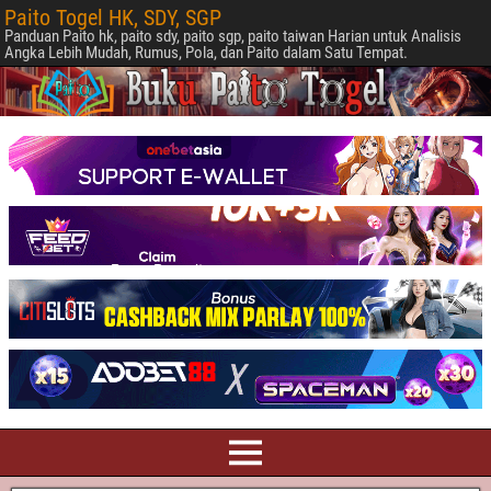
Paito Togel HK, SDY, SGP
Panduan Paito hk, paito sdy, paito sgp, paito taiwan Harian untuk Analisis
Angka Lebih Mudah, Rumus, Pola, dan Paito dalam Satu Tempat.