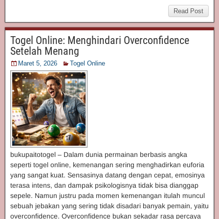
Read Post
Togel Online: Menghindari Overconfidence
Setelah Menang
Maret 5, 2026
Togel Online
bukupaitotogel – Dalam dunia permainan berbasis angka
seperti togel online, kemenangan sering menghadirkan euforia
yang sangat kuat. Sensasinya datang dengan cepat, emosinya
terasa intens, dan dampak psikologisnya tidak bisa dianggap
sepele. Namun justru pada momen kemenangan itulah muncul
sebuah jebakan yang sering tidak disadari banyak pemain, yaitu
overconfidence. Overconfidence bukan sekadar rasa percaya