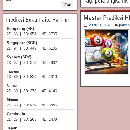
Tag:
pola angka hk
Cari
Master Prediksi H
Prediksi Buku Paito Hari Ini
Maret 3, 2026
paito 
Hongkong (HK)
2D: 66 | 3D: 954 | 4D: 2705
Singapore (SGP)
2D: 94 | 3D: 449 | 4D: 6105
Sydney (SDY)
2D: 87 | 3D: 373 | 4D: 4902
Taiwan
2D: 80 | 3D: 829 | 4D: 2319
China
2D: 60 | 3D: 378 | 4D: 4146
Macau
2D: 63 | 3D: 939 | 4D: 5445
Cambodia
2D: 25 | 3D: 265 | 4D: 1479
Japan