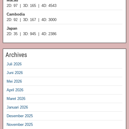
Macau
2D: 97 | 3D: 165 | 4D: 4543
Cambodia
2D: 92 | 3D: 167 | 4D: 3000
Japan
2D: 35 | 3D: 945 | 4D: 2386
Archives
Juli 2026
Juni 2026
Mei 2026
April 2026
Maret 2026
Januari 2026
Desember 2025
November 2025