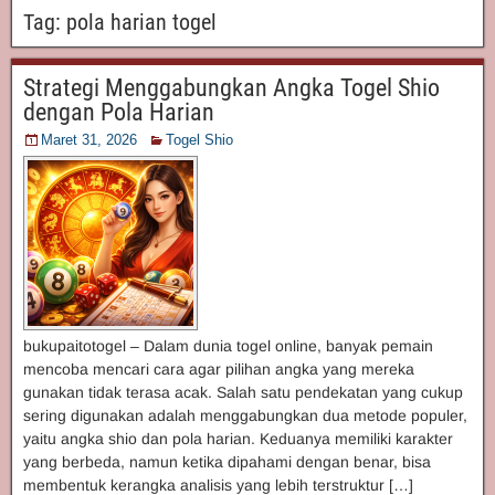
Tag:
pola harian togel
Strategi Menggabungkan Angka Togel Shio
dengan Pola Harian
Maret 31, 2026
Togel Shio
bukupaitotogel – Dalam dunia togel online, banyak pemain
mencoba mencari cara agar pilihan angka yang mereka
gunakan tidak terasa acak. Salah satu pendekatan yang cukup
sering digunakan adalah menggabungkan dua metode populer,
yaitu angka shio dan pola harian. Keduanya memiliki karakter
yang berbeda, namun ketika dipahami dengan benar, bisa
membentuk kerangka analisis yang lebih terstruktur […]