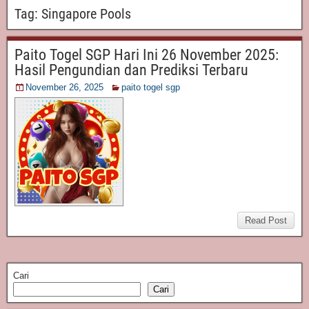
Tag:
Singapore Pools
Paito Togel SGP Hari Ini 26 November 2025:
Hasil Pengundian dan Prediksi Terbaru
November 26, 2025
paito togel sgp
Read Post
Cari
Cari