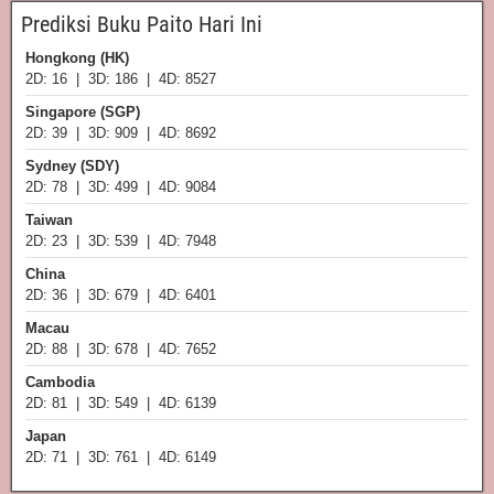
Prediksi Buku Paito Hari Ini
Hongkong (HK)
2D: 16 | 3D: 186 | 4D: 8527
Singapore (SGP)
2D: 39 | 3D: 909 | 4D: 8692
Sydney (SDY)
2D: 78 | 3D: 499 | 4D: 9084
Taiwan
2D: 23 | 3D: 539 | 4D: 7948
China
2D: 36 | 3D: 679 | 4D: 6401
Macau
2D: 88 | 3D: 678 | 4D: 7652
Cambodia
2D: 81 | 3D: 549 | 4D: 6139
Japan
2D: 71 | 3D: 761 | 4D: 6149