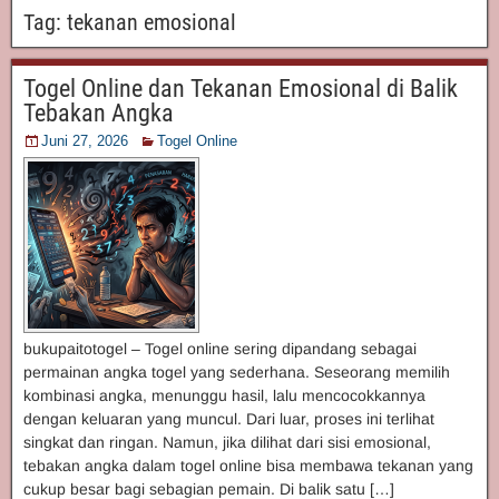
Tag:
tekanan emosional
Togel Online dan Tekanan Emosional di Balik
Tebakan Angka
Juni 27, 2026
Togel Online
bukupaitotogel – Togel online sering dipandang sebagai
permainan angka togel yang sederhana. Seseorang memilih
kombinasi angka, menunggu hasil, lalu mencocokkannya
dengan keluaran yang muncul. Dari luar, proses ini terlihat
singkat dan ringan. Namun, jika dilihat dari sisi emosional,
tebakan angka dalam togel online bisa membawa tekanan yang
cukup besar bagi sebagian pemain. Di balik satu […]