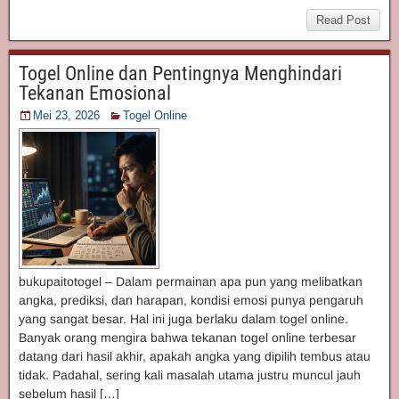
Read Post
Togel Online dan Pentingnya Menghindari
Tekanan Emosional
Mei 23, 2026
Togel Online
bukupaitotogel – Dalam permainan apa pun yang melibatkan
angka, prediksi, dan harapan, kondisi emosi punya pengaruh
yang sangat besar. Hal ini juga berlaku dalam togel online.
Banyak orang mengira bahwa tekanan togel online terbesar
datang dari hasil akhir, apakah angka yang dipilih tembus atau
tidak. Padahal, sering kali masalah utama justru muncul jauh
sebelum hasil […]