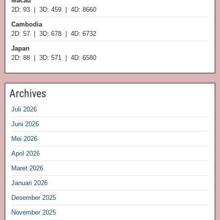
Macau
2D: 93 | 3D: 459 | 4D: 8660
Cambodia
2D: 57 | 3D: 678 | 4D: 6732
Japan
2D: 88 | 3D: 571 | 4D: 6580
Archives
Juli 2026
Juni 2026
Mei 2026
April 2026
Maret 2026
Januari 2026
Desember 2025
November 2025