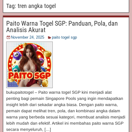
Tag:
tren angka togel
Paito Warna Togel SGP: Panduan, Pola, dan
Analisis Akurat
November 24, 2025
paito togel sgp
bukupaitotogel – Paito warna togel SGP kini menjadi alat
penting bagi pemain Singapore Pools yang ingin mendapatkan
insight lebih dari sekadar angka biasa. Dengan paito warna,
pemain dapat melihat tren, pola, dan kombinasi angka dalam
warna yang berbeda sesuai kategori, membuat analisis menjadi
lebih mudah dan efektif. Artikel ini membahas paito warna SGP
secara menyeluruh, […]