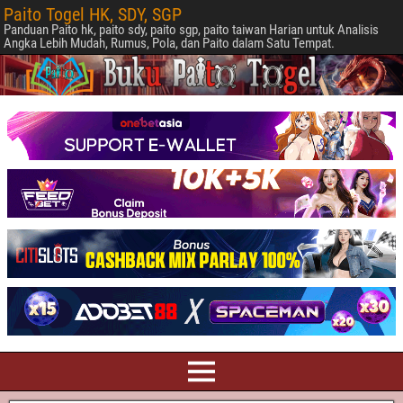
Paito Togel HK, SDY, SGP
Panduan Paito hk, paito sdy, paito sgp, paito taiwan Harian untuk Analisis
Angka Lebih Mudah, Rumus, Pola, dan Paito dalam Satu Tempat.