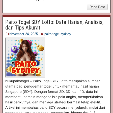
Read Post
Paito Togel SDY Lotto: Data Harian, Analisis,
dan Tips Akurat
November 24, 2025
paito togel sydney
bukupaitotogel – Paito Togel SDY Lotto merupakan sumber
utama bagi penggemar togel untuk memantau hasil harian
Singapore (SDY). Dengan format 2D, 3D, dan 4D, data ini
membantu pemain menganalisis pola angka, memperkirakan
hasil berikutnya, dan menjaga strategi bermain tetap efektif.
Artikel ini membahas paito SDY secara menyeluruh, mulai dari
pengertian, cara membaca, keunggulan, hingga tips […]