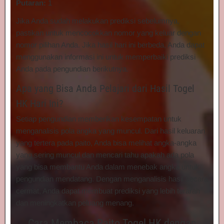
Putaran:
1
Jika Anda sudah melakukan prediksi sebelumnya,
pastikan untuk mencocokkan nomor yang keluar dengan
nomor pilihan Anda. Jika hasil hari ini berbeda, Anda dapat
menggunakan informasi ini untuk memperbaiki prediksi
Anda pada pengundian berikutnya.
Apa yang Bisa Anda Pelajari dari Hasil Togel
HK Hari Ini?
Setiap pengundian memberikan kesempatan untuk
menganalisis pola angka yang muncul. Dari hasil keluaran
yang tertera pada paito, Anda bisa melihat angka-angka
yang sering muncul dan mencari tahu apakah ada pola
yang bisa membantu Anda dalam menebak angka untuk
pengundian mendatang. Dengan menganalisis hasil secara
cermat, Anda dapat membuat prediksi yang lebih terarah
dan meningkatkan peluang menang.
Cara Membaca Paito Togel HK dengan