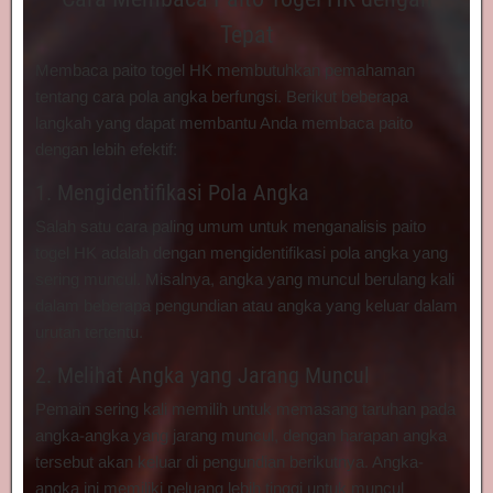
Tepat
Membaca paito togel HK membutuhkan pemahaman
tentang cara pola angka berfungsi. Berikut beberapa
langkah yang dapat membantu Anda membaca paito
dengan lebih efektif:
1. Mengidentifikasi Pola Angka
Salah satu cara paling umum untuk menganalisis paito
togel HK adalah dengan mengidentifikasi pola angka yang
sering muncul. Misalnya, angka yang muncul berulang kali
dalam beberapa pengundian atau angka yang keluar dalam
urutan tertentu.
2. Melihat Angka yang Jarang Muncul
Pemain sering kali memilih untuk memasang taruhan pada
angka-angka yang jarang muncul, dengan harapan angka
tersebut akan keluar di pengundian berikutnya. Angka-
angka ini memiliki peluang lebih tinggi untuk muncul