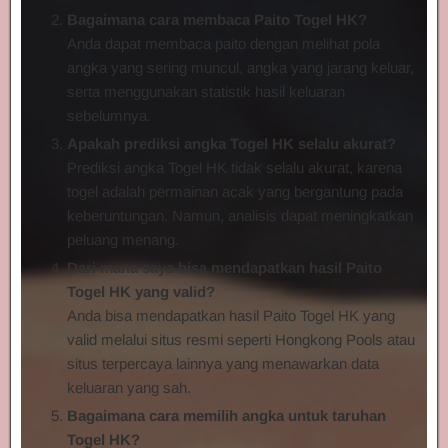
Bagaimana cara membaca Paito Togel HK?
Anda dapat membaca paito dengan melihat pola
angka yang sering muncul, angka yang jarang keluar,
serta menggunakan statistik hasil keluaran
sebelumnya.
Apakah prediksi angka Togel HK selalu akurat?
Prediksi angka Togel HK tidak selalu akurat, karena
togel adalah permainan acak yang bergantung pada
keberuntungan. Namun, analisis dapat meningkatkan
peluang menang.
Dari mana saya bisa mendapatkan hasil Paito
Togel HK yang valid?
Anda bisa mendapatkan hasil Paito Togel HK yang
valid melalui situs resmi seperti Hongkong Pools atau
situs terpercaya lainnya yang menawarkan data
keluaran yang sah.
Bagaimana cara memilih angka untuk taruhan
Togel HK?