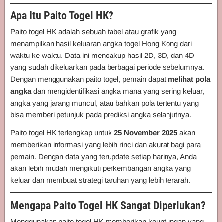
Apa Itu Paito Togel HK?
Paito togel HK adalah sebuah tabel atau grafik yang
menampilkan hasil keluaran angka togel Hong Kong dari
waktu ke waktu. Data ini mencakup hasil 2D, 3D, dan 4D
yang sudah dikeluarkan pada berbagai periode sebelumnya.
Dengan menggunakan paito togel, pemain dapat
melihat pola
angka
dan mengidentifikasi angka mana yang sering keluar,
angka yang jarang muncul, atau bahkan pola tertentu yang
bisa memberi petunjuk pada prediksi angka selanjutnya.
Paito togel HK terlengkap untuk
25 November 2025
akan
memberikan informasi yang lebih rinci dan akurat bagi para
pemain. Dengan data yang terupdate setiap harinya, Anda
akan lebih mudah mengikuti perkembangan angka yang
keluar dan membuat strategi taruhan yang lebih terarah.
Mengapa Paito Togel HK Sangat Diperlukan?
Menggunakan paito togel HK memberikan keuntungan yang