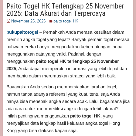
Paito Togel HK Terlengkap 25 November
2025: Data Akurat dan Terpercaya
November 25, 2025
paito togel HK
bukupaitotogel
– Pernahkah Anda merasa kesulitan dalam
memilih angka togel yang tepat? Banyak pemain togel merasa
bahwa mereka hanya mengandalkan keberuntungan tanpa
menggunakan data yang valid. Padahal, dengan
menggunakan
paito togel HK terlengkap 25 November
2025
, Anda dapat memperoleh informasi yang lebih tepat dan
membantu dalam merumuskan strategi yang lebih baik.
Bayangkan Anda sedang mempersiapkan taruhan togel,
namun tanpa adanya referensi yang kuat, tentu saja Anda
hanya bisa menebak angka secara acak. Lalu, bagaimana jika
ada cara untuk memprediksi angka dengan lebih akurat?
Inilah pentingnya menggunakan
paito togel HK
, yang
menyajikan data lengkap hasil keluaran angka togel Hong
Kong yang bisa diakses kapan saja.