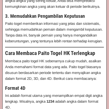
angka-angka yang sering keluar, Anda bisa memprediksi
kemungkinan angka yang akan keluar di periode berikutnya.
3. Memudahkan Pengambilan Keputusan
Paito togel memberikan informasi yang jelas dan sistematis,
sehingga memudahkan pemain dalam mengambil keputusan.
Tanpa data ini, banyak pemain yang hanya mengandalkan
keberuntungan, yang tentunya lebih rentan terhadap kerugian.
Cara Membaca Paito Togel HK Terlengkap
Membaca paito togel HK sebenarnya cukup mudah, asalkan
Anda memahami format data yang ada. Paito togel biasanya
disusun berdasarkan periode tertentu dan menyajikan angka
dalam format 2D, 3D, dan 4D. Berikut cara membacanya:
Format 4D
Ini adalah format utama yang menampilkan empat digit angka
lengkap. Misalnya, angka
1234
adalah angka dalam format
4D.