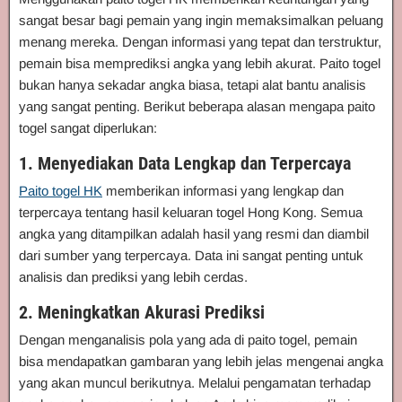
sangat besar bagi pemain yang ingin memaksimalkan peluang
menang mereka. Dengan informasi yang tepat dan terstruktur,
pemain bisa memprediksi angka yang lebih akurat. Paito togel
bukan hanya sekadar angka biasa, tetapi alat bantu analisis
yang sangat penting. Berikut beberapa alasan mengapa paito
togel sangat diperlukan:
1. Menyediakan Data Lengkap dan Terpercaya
Paito togel HK
memberikan informasi yang lengkap dan
terpercaya tentang hasil keluaran togel Hong Kong. Semua
angka yang ditampilkan adalah hasil yang resmi dan diambil
dari sumber yang terpercaya. Data ini sangat penting untuk
analisis dan prediksi yang lebih cerdas.
2. Meningkatkan Akurasi Prediksi
Dengan menganalisis pola yang ada di paito togel, pemain
bisa mendapatkan gambaran yang lebih jelas mengenai angka
yang akan muncul berikutnya. Melalui pengamatan terhadap