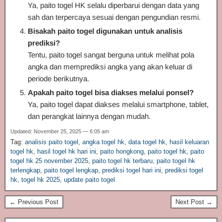
Ya, paito togel HK selalu diperbarui dengan data yang
sah dan terpercaya sesuai dengan pengundian resmi.
Bisakah paito togel digunakan untuk analisis
prediksi?
Tentu, paito togel sangat berguna untuk melihat pola
angka dan memprediksi angka yang akan keluar di
periode berikutnya.
Apakah paito togel bisa diakses melalui ponsel?
Ya, paito togel dapat diakses melalui smartphone, tablet,
dan perangkat lainnya dengan mudah.
Updated: November 25, 2025 — 6:05 am
Tag:
analisis paito togel
,
angka togel hk
,
data togel hk
,
hasil keluaran
togel hk
,
hasil togel hk hari ini
,
paito hongkong
,
paito togel hk
,
paito
togel hk 25 november 2025
,
paito togel hk terbaru
,
paito togel hk
terlengkap
,
paito togel lengkap
,
prediksi togel hari ini
,
prediksi togel
hk
,
togel hk 2025
,
update paito togel
← Previous Post
Next Post →