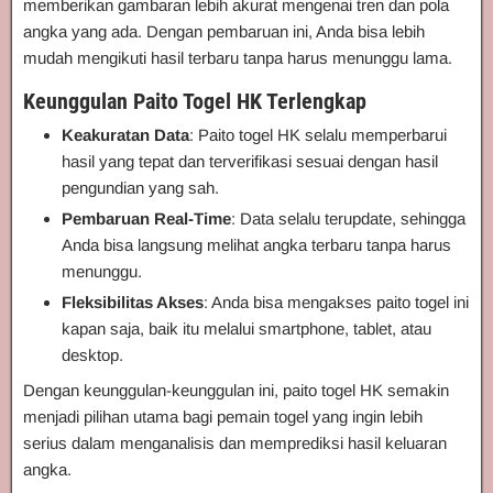
memberikan gambaran lebih akurat mengenai tren dan pola
angka yang ada. Dengan pembaruan ini, Anda bisa lebih
mudah mengikuti hasil terbaru tanpa harus menunggu lama.
Keunggulan Paito Togel HK Terlengkap
Keakuratan Data
: Paito togel HK selalu memperbarui
hasil yang tepat dan terverifikasi sesuai dengan hasil
pengundian yang sah.
Pembaruan Real-Time
: Data selalu terupdate, sehingga
Anda bisa langsung melihat angka terbaru tanpa harus
menunggu.
Fleksibilitas Akses
: Anda bisa mengakses paito togel ini
kapan saja, baik itu melalui smartphone, tablet, atau
desktop.
Dengan keunggulan-keunggulan ini, paito togel HK semakin
menjadi pilihan utama bagi pemain togel yang ingin lebih
serius dalam menganalisis dan memprediksi hasil keluaran
angka.