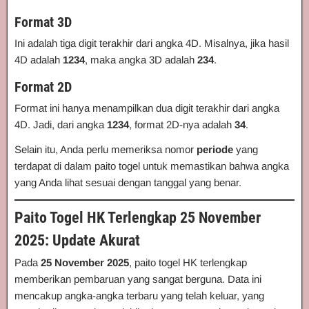
Format 3D
Ini adalah tiga digit terakhir dari angka 4D. Misalnya, jika hasil
4D adalah
1234
, maka angka 3D adalah
234
.
Format 2D
Format ini hanya menampilkan dua digit terakhir dari angka
4D. Jadi, dari angka
1234
, format 2D-nya adalah
34
.
Selain itu, Anda perlu memeriksa nomor
periode
yang
terdapat di dalam paito togel untuk memastikan bahwa angka
yang Anda lihat sesuai dengan tanggal yang benar.
Paito Togel HK Terlengkap 25 November
2025: Update Akurat
Pada
25 November 2025
, paito togel HK terlengkap
memberikan pembaruan yang sangat berguna. Data ini
mencakup angka-angka terbaru yang telah keluar, yang