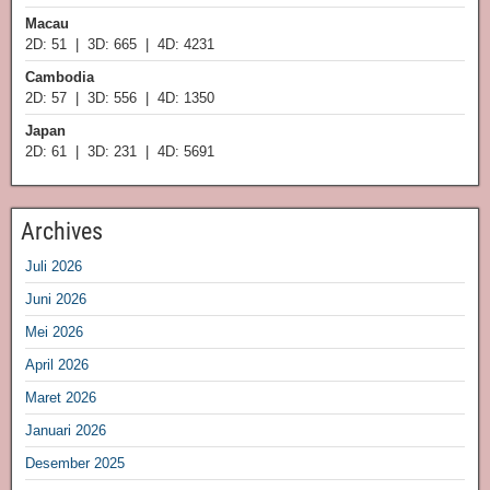
Macau
2D: 51 | 3D: 665 | 4D: 4231
Cambodia
2D: 57 | 3D: 556 | 4D: 1350
Japan
2D: 61 | 3D: 231 | 4D: 5691
Archives
Juli 2026
Juni 2026
Mei 2026
April 2026
Maret 2026
Januari 2026
Desember 2025