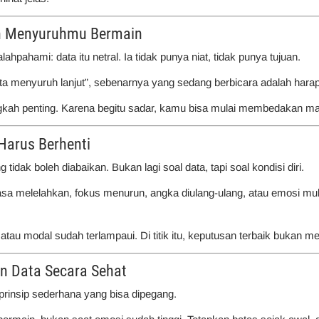
h Menyuruhmu Bermain
lahpahami: data itu netral. Ia tidak punya niat, tidak punya tujuan.
data menyuruh lanjut”, sebenarnya yang sedang berbicara adalah hara
ngkah penting. Karena begitu sadar, kamu bisa mulai membedakan m
Harus Berhenti
tidak boleh diabaikan. Bukan lagi soal data, tapi soal kondisi diri.
rasa melelahkan, fokus menurun, angka diulang-ulang, atau emosi mula
 atau modal sudah terlampaui. Di titik itu, keputusan terbaik bukan m
 Data Secara Sehat
 prinsip sederhana yang bisa dipegang.