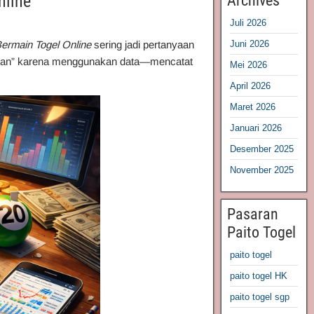
nline
Archives
Juli 2026
ermain Togel Online
sering jadi pertanyaan
Juni 2026
 aman” karena menggunakan data—mencatat
Mei 2026
April 2026
Maret 2026
Januari 2026
Desember 2025
November 2025
Pasaran
Paito Togel
paito togel
paito togel HK
paito togel sgp