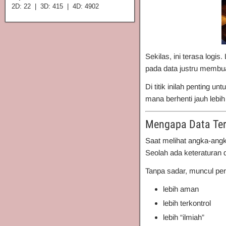
2D: 22 | 3D: 415 | 4D: 4902
Sekilas, ini terasa logis
pada data justru membua
Di titik inilah penting 
mana berhenti jauh lebi
Mengapa Data Ter
Saat melihat angka-angka
Seolah ada keteraturan
Tanpa sadar, muncul pe
lebih aman
lebih terkontrol
lebih “ilmiah”