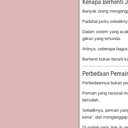
Kenapa Berhenti J
Banyak orang menganggap
Padahal justru sebalikny
Dalam sistem yang acak,
giliran yang tertunda.
Artinya, seberapa bagus 
Berhenti bukan berarti k
Perbedaan Pemain
Perbedaannya bukan pada
Pemain yang rasional men
bersalah.
Sebaliknya, pemain yang
kena”, dan menganggap 
Di sinilah garis tipis itu te