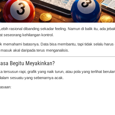
. Lebih rasional dibanding sekadar feeling. Namun di balik itu, ada jeba
t seseorang kehilangan kontrol.
untuk memahami batasnya. Data bisa membantu, tapi tidak selalu harus 
h masuk akal daripada terus menganalisis.
asa Begitu Meyakinkan?
 tersusun rapi, grafik yang naik turun, atau pola yang terlihat berul
 dalam sesuatu yang sebenarnya acak.
rasaan: