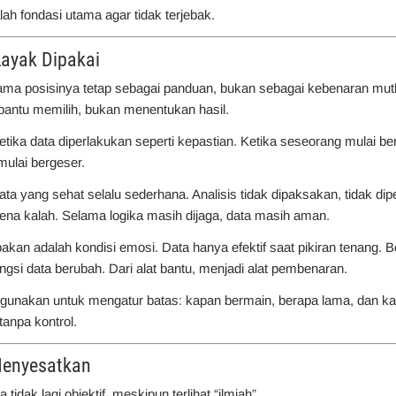
ah fondasi utama agar tidak terjebak.
ayak Dipakai
ama posisinya tetap sebagai panduan, bukan sebagai kebenaran mut
ntu memilih, bukan menentukan hasil.
ika data diperlakukan seperti kepastian. Ketika seseorang mulai berpi
 mulai bergeser.
ata yang sehat selalu sederhana. Analisis tidak dipaksakan, tidak dipe
na kalah. Selama logika masih dijaga, data masih aman.
upakan adalah kondisi emosi. Data hanya efektif saat pikiran tenang
si data berubah. Dari alat bantu, menjadi alat pembenaran.
 digunakan untuk mengatur batas: kapan bermain, berapa lama, dan k
anpa kontrol.
Menyesatkan
dak lagi objektif, meskipun terlihat “ilmiah”.