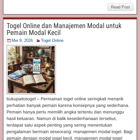
Read Post
Togel Online dan Manajemen Modal untuk
Pemain Modal Kecil
Mei 9, 2026
Togel Online
bukupaitotogel – Permainan togel online seringkali menarik
perhatian banyak pemain karena konsepnya yang sederhana.
Pemain hanya perlu memilih angka tertentu dan menunggu
hasil keluaran. Namun di balik kesederhanaan tersebut,
terdapat satu aspek penting yang sering menentukan
pengalaman bermain seseorang: manajemen modal togel. Bagi
pemain dengan modal togel kecil, manajemen modal togel