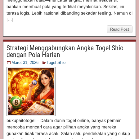
bahkan membuat pola yang terlihat meyakinkan. Sekilas, ini
terasa logis. Lebih rasional dibanding sekadar feeling. Namun di
[…]
Read Post
Strategi Menggabungkan Angka Togel Shio
dengan Pola Harian
Maret 31, 2026
Togel Shio
bukupaitotogel – Dalam dunia togel online, banyak pemain
mencoba mencari cara agar pilihan angka yang mereka
gunakan tidak terasa acak. Salah satu pendekatan yang cukup