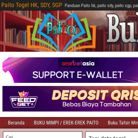
Paito Togel HK, SDY, SGP
Panduan Paito hk, paito sdy, paito sgp, 
Beranda
BUKU MIMPI / EREK-EREK PAITO
Buku Tafsir Mi
Cari