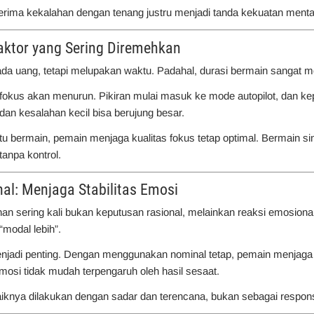
ma kekalahan dengan tenang justru menjadi tanda kekuatan menta
aktor yang Sering Diremehkan
a uang, tetapi melupakan waktu. Padahal, durasi bermain sangat m
okus akan menurun. Pikiran mulai masuk ke mode autopilot, dan ke
dan kesalahan kecil bisa berujung besar.
bermain, pemain menjaga kualitas fokus tetap optimal. Bermain singka
tanpa kontrol.
al: Menjaga Stabilitas Emosi
an sering kali bukan keputusan rasional, melainkan reaksi emosional
modal lebih”.
enjadi penting. Dengan menggunakan nominal tetap, pemain menjaga ri
emosi tidak mudah terpengaruh oleh hasil sesaat.
iknya dilakukan dengan sadar dan terencana, bukan sebagai respon