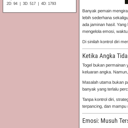
2D: 94 | 3D: 517 | 4D: 1793
Banyak pemain mengira b
lebih sederhana sekaligu
ada jaminan hasil. Yan
mengelola emosi, waktu
Di sinilah kontrol diri m
Ketika Angka Tida
Togel bukan permainan y
keluaran angka. Namun, 
Masalah utama bukan pad
banyak yang terlalu per
Tanpa kontrol diri, strat
terpancing, dan mampu m
Emosi: Musuh Ters