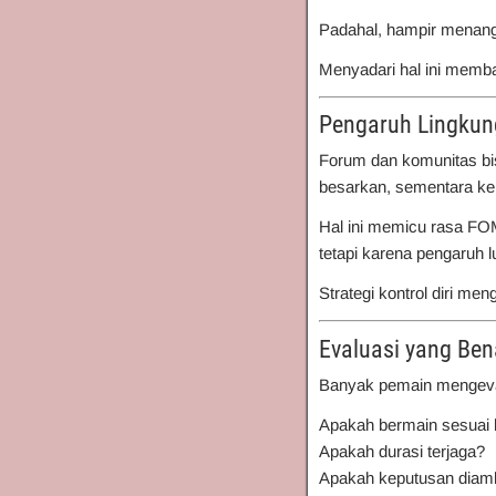
Padahal, hampir menang 
Menyadari hal ini memban
Pengaruh Lingkun
Forum dan komunitas bis
besarkan, sementara kek
Hal ini memicu rasa FO
tetapi karena pengaruh l
Strategi kontrol diri me
Evaluasi yang Be
Banyak pemain mengevalu
Apakah bermain sesuai 
Apakah durasi terjaga?
Apakah keputusan diamb