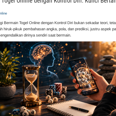
 Togel Online dengan Kontrol Diri: Kunci Bert
nline
gi Bermain Togel Online dengan Kontrol Diri bukan sekadar teori, teta
 hiruk-pikuk pembahasan angka, pola, dan prediksi, justru aspek palin
gendalikan dirinya sendiri saat bermain.