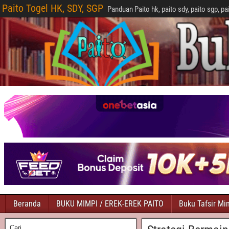
Paito Togel HK, SDY, SGP
Panduan Paito hk, paito sdy, paito sgp, 
Beranda
BUKU MIMPI / EREK-EREK PAITO
Buku Tafsir Mi
Cari