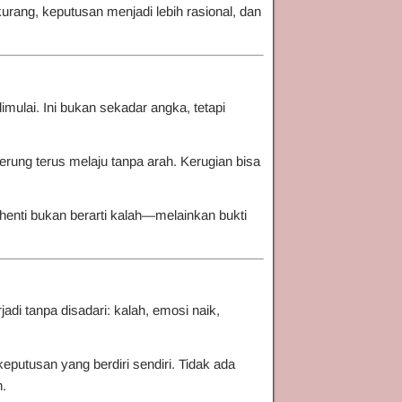
urang, keputusan menjadi lebih rasional, dan
mulai. Ini bukan sekadar angka, tetapi
rung terus melaju tanpa arah. Kerugian bisa
erhenti bukan berarti kalah—melainkan bukti
di tanpa disadari: kalah, emosi naik,
keputusan yang berdiri sendiri. Tidak ada
.