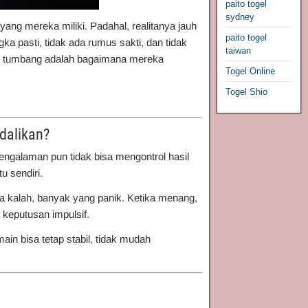
paito togel
sydney
ng mereka miliki. Padahal, realitanya jauh
paito togel
ka pasti, tidak ada rumus sakti, dan tidak
taiwan
t tumbang adalah bagaimana mereka
Togel Online
Togel Shio
ndalikan?
engalaman pun tidak bisa mengontrol hasil
u sendiri.
a kalah, banyak yang panik. Ketika menang,
keputusan impulsif.
main bisa tetap stabil, tidak mudah