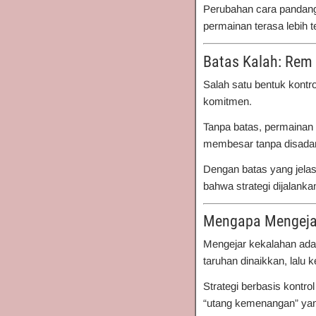
Perubahan cara pandang 
permainan terasa lebih t
Batas Kalah: Rem 
Salah satu bentuk kontro
komitmen.
Tanpa batas, permainan 
membesar tanpa disadar
Dengan batas yang jelas,
bahwa strategi dijalanka
Mengapa Mengejar
Mengejar kekalahan adal
taruhan dinaikkan, lalu
Strategi berbasis kontro
“utang kemenangan” yan