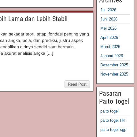
Archives
Juli 2026
bih Lama dan Lebih Stabil
Juni 2026
Mei 2026
kan sekadar teori, tetapi fondasi penting yang
April 2026
an angka, pola, dan prediksi, justru aspek
endalikan dirinya sendiri saat bermain.
Maret 2026
 akurat analisis angka […]
Januari 2026
Desember 2025
November 2025
Read Post
Pasaran
Paito Togel
paito togel
paito togel HK
paito togel sgp