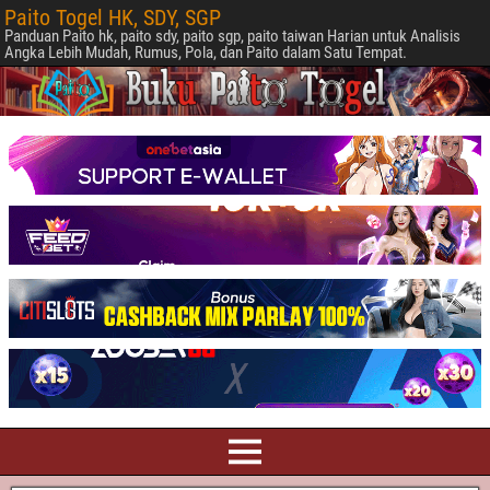
Paito Togel HK, SDY, SGP
Panduan Paito hk, paito sdy, paito sgp, paito taiwan Harian untuk Analisis
Angka Lebih Mudah, Rumus, Pola, dan Paito dalam Satu Tempat.