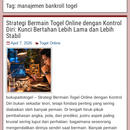
Tag:
manajemen bankroll togel
Strategi Bermain Togel Online dengan Kontrol
Diri: Kunci Bertahan Lebih Lama dan Lebih
Stabil
April 7, 2026
Togel Online
bukupaitotogel – Strategi Bermain Togel Online dengan Kontrol
Diri bukan sekadar teori, tetapi fondasi penting yang sering
diabaikan oleh banyak pemain. Di tengah hiruk-pikuk
pembahasan angka, pola, dan prediksi, justru aspek paling
krusial sering luput dari perhatian: bagaimana seseorang
mengendalikan dirinya sendiri saat bermain. Banyak pemain