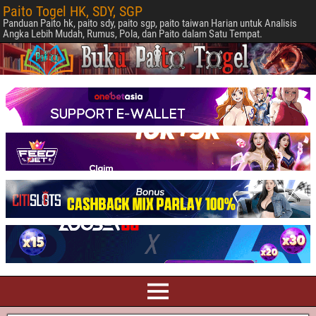
Paito Togel HK, SDY, SGP
Panduan Paito hk, paito sdy, paito sgp, paito taiwan Harian untuk Analisis
Angka Lebih Mudah, Rumus, Pola, dan Paito dalam Satu Tempat.