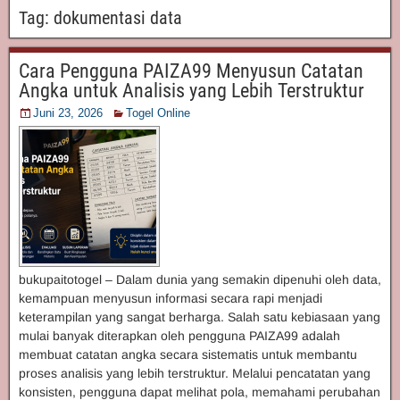
Tag:
dokumentasi data
Cara Pengguna PAIZA99 Menyusun Catatan
Angka untuk Analisis yang Lebih Terstruktur
Juni 23, 2026
Togel Online
bukupaitotogel – Dalam dunia yang semakin dipenuhi oleh data,
kemampuan menyusun informasi secara rapi menjadi
keterampilan yang sangat berharga. Salah satu kebiasaan yang
mulai banyak diterapkan oleh pengguna PAIZA99 adalah
membuat catatan angka secara sistematis untuk membantu
proses analisis yang lebih terstruktur. Melalui pencatatan yang
konsisten, pengguna dapat melihat pola, memahami perubahan