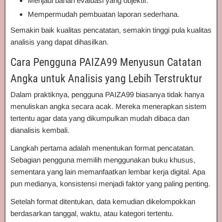
Menjadi bahan evaluasi yang objektif.
Mempermudah pembuatan laporan sederhana.
Semakin baik kualitas pencatatan, semakin tinggi pula kualitas
analisis yang dapat dihasilkan.
Cara Pengguna PAIZA99 Menyusun Catatan
Angka untuk Analisis yang Lebih Terstruktur
Dalam praktiknya, pengguna PAIZA99 biasanya tidak hanya
menuliskan angka secara acak. Mereka menerapkan sistem
tertentu agar data yang dikumpulkan mudah dibaca dan
dianalisis kembali.
Langkah pertama adalah menentukan format pencatatan.
Sebagian pengguna memilih menggunakan buku khusus,
sementara yang lain memanfaatkan lembar kerja digital. Apa
pun medianya, konsistensi menjadi faktor yang paling penting.
Setelah format ditentukan, data kemudian dikelompokkan
berdasarkan tanggal, waktu, atau kategori tertentu.