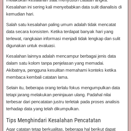
Kesalahan ini sering kali menyebabkan data sulit dianalisis di
kemudian hari.
Salah satu kesalahan paling umum adalah tidak mencatat
data secara konsisten. Ketika terdapat banyak hari yang
terlewat, rangkaian informasi menjadi tidak lengkap dan sulit
digunakan untuk evaluasi.
Kesalahan lainnya adalah mencampur berbagai jenis data
dalam satu kolom tanpa penjelasan yang memadai.
Akibatnya, pengguna kesulitan memahami konteks ketika
membaca kembali catatan lama.
Selain itu, beberapa orang terlalu fokus mengumpulkan data
tetapi jarang melakukan peninjauan ulang. Padahal nilai
terbesar dari pencatatan justru terletak pada proses analisis
terhadap data yang telah dikumpulkan.
Tips Menghindari Kesalahan Pencatatan
Agar catatan tetap berkualitas, beberapa hal berikut dapat