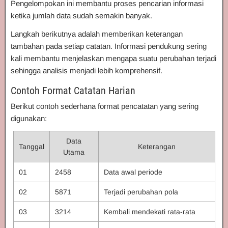
Pengelompokan ini membantu proses pencarian informasi
ketika jumlah data sudah semakin banyak.
Langkah berikutnya adalah memberikan keterangan
tambahan pada setiap catatan. Informasi pendukung sering
kali membantu menjelaskan mengapa suatu perubahan terjadi
sehingga analisis menjadi lebih komprehensif.
Contoh Format Catatan Harian
Berikut contoh sederhana format pencatatan yang sering
digunakan:
Data
Tanggal
Keterangan
Utama
01
2458
Data awal periode
02
5871
Terjadi perubahan pola
03
3214
Kembali mendekati rata-rata