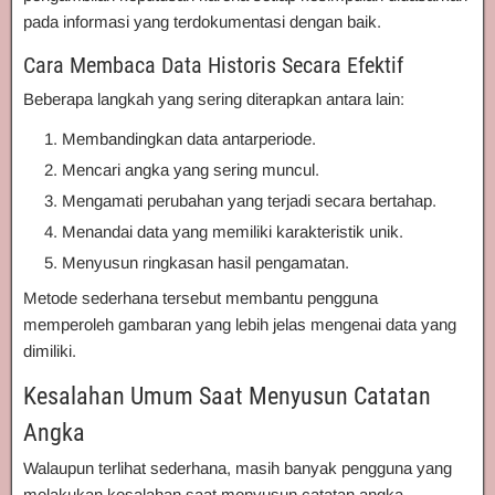
pada informasi yang terdokumentasi dengan baik.
Cara Membaca Data Historis Secara Efektif
Beberapa langkah yang sering diterapkan antara lain:
Membandingkan data antarperiode.
Mencari angka yang sering muncul.
Mengamati perubahan yang terjadi secara bertahap.
Menandai data yang memiliki karakteristik unik.
Menyusun ringkasan hasil pengamatan.
Metode sederhana tersebut membantu pengguna
memperoleh gambaran yang lebih jelas mengenai data yang
dimiliki.
Kesalahan Umum Saat Menyusun Catatan
Angka
Walaupun terlihat sederhana, masih banyak pengguna yang
melakukan kesalahan saat menyusun catatan angka.