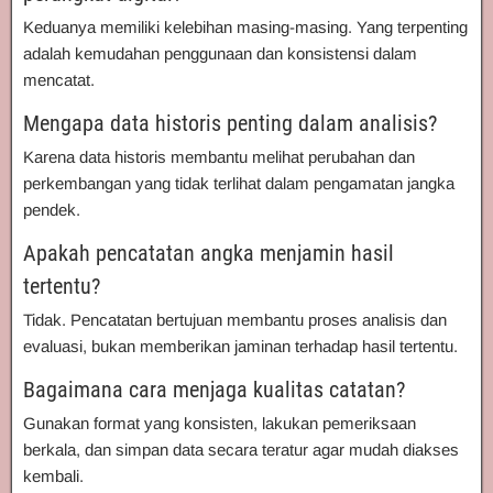
Keduanya memiliki kelebihan masing-masing. Yang terpenting
adalah kemudahan penggunaan dan konsistensi dalam
mencatat.
Mengapa data historis penting dalam analisis?
Karena data historis membantu melihat perubahan dan
perkembangan yang tidak terlihat dalam pengamatan jangka
pendek.
Apakah pencatatan angka menjamin hasil
tertentu?
Tidak. Pencatatan bertujuan membantu proses analisis dan
evaluasi, bukan memberikan jaminan terhadap hasil tertentu.
Bagaimana cara menjaga kualitas catatan?
Gunakan format yang konsisten, lakukan pemeriksaan
berkala, dan simpan data secara teratur agar mudah diakses
kembali.