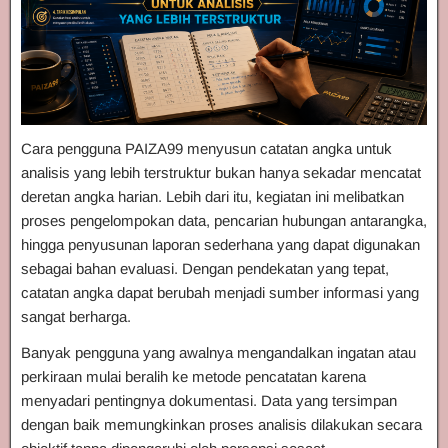
Cara pengguna PAIZA99 menyusun catatan angka untuk
analisis yang lebih terstruktur bukan hanya sekadar mencatat
deretan angka harian. Lebih dari itu, kegiatan ini melibatkan
proses pengelompokan data, pencarian hubungan antarangka,
hingga penyusunan laporan sederhana yang dapat digunakan
sebagai bahan evaluasi. Dengan pendekatan yang tepat,
catatan angka dapat berubah menjadi sumber informasi yang
sangat berharga.
Banyak pengguna yang awalnya mengandalkan ingatan atau
perkiraan mulai beralih ke metode pencatatan karena
menyadari pentingnya dokumentasi. Data yang tersimpan
dengan baik memungkinkan proses analisis dilakukan secara