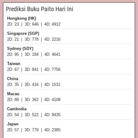
Prediksi Buku Paito Hari Ini
Hongkong (HK)
2D: 23 | 3D: 646 | 4D: 4912
Singapore (SGP)
2D: 21 | 3D: 778 | 4D: 2216
Sydney (SDY)
2D: 95 | 3D: 184 | 4D: 4641
Taiwan
2D: 67 | 3D: 841 | 4D: 7756
China
2D: 35 | 3D: 416 | 4D: 1531
Macau
2D: 89 | 3D: 362 | 4D: 4108
Cambodia
2D: 54 | 3D: 522 | 4D: 8435
Japan
2D: 57 | 3D: 779 | 4D: 2385