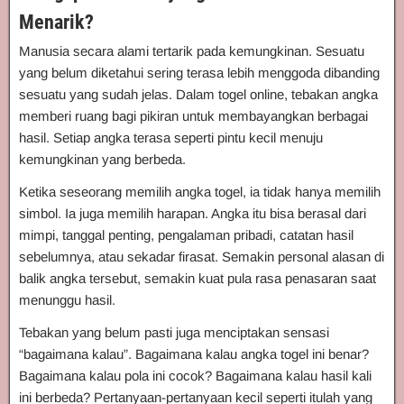
Menarik?
Manusia secara alami tertarik pada kemungkinan. Sesuatu
yang belum diketahui sering terasa lebih menggoda dibanding
sesuatu yang sudah jelas. Dalam togel online, tebakan angka
memberi ruang bagi pikiran untuk membayangkan berbagai
hasil. Setiap angka terasa seperti pintu kecil menuju
kemungkinan yang berbeda.
Ketika seseorang memilih angka togel, ia tidak hanya memilih
simbol. Ia juga memilih harapan. Angka itu bisa berasal dari
mimpi, tanggal penting, pengalaman pribadi, catatan hasil
sebelumnya, atau sekadar firasat. Semakin personal alasan di
balik angka tersebut, semakin kuat pula rasa penasaran saat
menunggu hasil.
Tebakan yang belum pasti juga menciptakan sensasi
“bagaimana kalau”. Bagaimana kalau angka togel ini benar?
Bagaimana kalau pola ini cocok? Bagaimana kalau hasil kali
ini berbeda? Pertanyaan-pertanyaan kecil seperti itulah yang