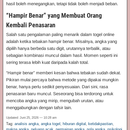
hasil boleh menegangkan, tetapi tidak boleh menjadi beban.
“Hampir Benar” yang Membuat Orang
Kembali Penasaran
Salah satu pengalaman paling menarik dalam togel online
adalah ketika tebakan hampir benar. Misalnya, angka yang
dipilih hanya berbeda satu digit, urutannya terbalik, atau
sebagian kombinasi muncul dalam hasil. Momen seperti ini
sering terasa lebih kuat daripada kalah total.
“Hampir benar” memberi kesan bahwa tebakan sudah dekat.
Pikiran mulai percaya bahwa metode yang dipakai mungkin
benar, hanya perlu sedikit penyesuaian. Dari sini, rasa
penasaran baru muncul. Seseorang bisa terdorong untuk
mencoba angka yang mirip, mengubah urutan, atau
menggabungkan dengan tafsir lain.
Updated: Juni 25, 2026 — 10:28 am
Tag:
analisis angka
,
angka togel
,
hiburan digital
,
ketidakpastian
,
makna angka
,
peluang acak
,
permainan angka
,
pola angka
,
psikologi