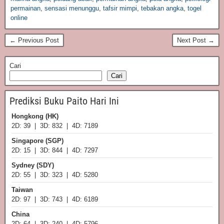
permainan
,
sensasi menunggu
,
tafsir mimpi
,
tebakan angka
,
togel
online
← Previous Post
Next Post →
Cari
Cari
Prediksi Buku Paito Hari Ini
Hongkong (HK)
2D: 39 | 3D: 832 | 4D: 7189
Singapore (SGP)
2D: 15 | 3D: 844 | 4D: 7297
Sydney (SDY)
2D: 55 | 3D: 323 | 4D: 5280
Taiwan
2D: 97 | 3D: 743 | 4D: 6189
China
2D: 64 | 3D: 240 | 4D: 5796