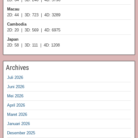
Macau
2D: 44 | 3D: 723 | 4D: 3289
Cambodia
2D: 20 | 3D: 569 | 4D: 6975
Japan
2D: 58 | 3D: 111 | 4D: 1208
Archives
Juli 2026
Juni 2026
Mei 2026
April 2026
Maret 2026
Januari 2026
Desember 2025