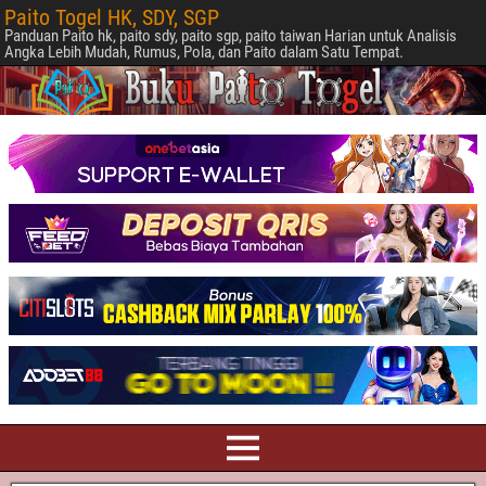
Paito Togel HK, SDY, SGP
Panduan Paito hk, paito sdy, paito sgp, paito taiwan Harian untuk Analisis
Angka Lebih Mudah, Rumus, Pola, dan Paito dalam Satu Tempat.