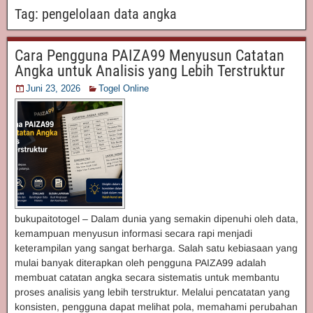
Tag:
pengelolaan data angka
Cara Pengguna PAIZA99 Menyusun Catatan
Angka untuk Analisis yang Lebih Terstruktur
Juni 23, 2026
Togel Online
bukupaitotogel – Dalam dunia yang semakin dipenuhi oleh data,
kemampuan menyusun informasi secara rapi menjadi
keterampilan yang sangat berharga. Salah satu kebiasaan yang
mulai banyak diterapkan oleh pengguna PAIZA99 adalah
membuat catatan angka secara sistematis untuk membantu
proses analisis yang lebih terstruktur. Melalui pencatatan yang
konsisten, pengguna dapat melihat pola, memahami perubahan