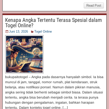
Read Post
Kenapa Angka Tertentu Terasa Spesial dalam
Togel Online?
Juni 13, 2026
Togel Online
bukupaitotogel – Angka pada dasarnya hanyalah simbol. Ia bisa
muncul di jam, tanggal, nomor rumah, plat kendaraan, struk
belanja, atau notifikasi ponsel. Namun dalam pikiran manusia,
angka sering tidak berhenti sebagai simbol biasa. Dalam situasi
tertentu, angka bisa berubah menjadi cerita. Ia terasa punya
hubungan dengan pengalaman, ingatan, bahkan harapan
tertentu. Dalam konteks togel online, […]