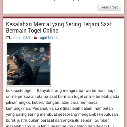
Read Post
Kesalahan Mental yang Sering Terjadi Saat
Bermain Togel Online
Juni 6, 2026
Togel Online
bukupaitotogel – Banyak orang mengira bahwa bermain togel
online persoalan utama saat bermain togel online terletak pada
pilihan angka, keberuntungan, atau cara membaca
kemungkinan. Padahal, kalau dilihat lebih dalam, hambatan
yang paling sering membuat seseorang mengambil keputusan
buruk justru bukan berasal dari angka itu sendiri. Sumber
masalah yang jauh lebih besar sering datang dari dalam […]