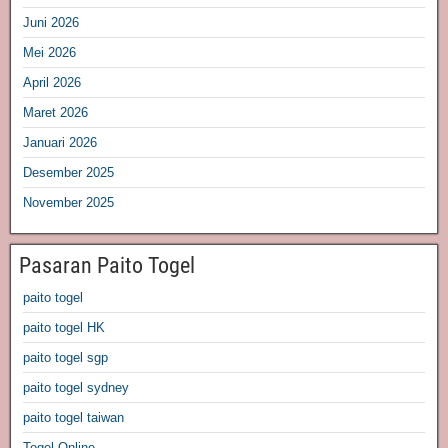
Juni 2026
Mei 2026
April 2026
Maret 2026
Januari 2026
Desember 2025
November 2025
Pasaran Paito Togel
paito togel
paito togel HK
paito togel sgp
paito togel sydney
paito togel taiwan
Togel Online