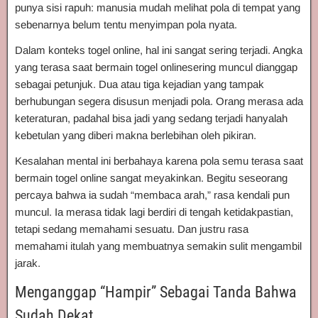
punya sisi rapuh: manusia mudah melihat pola di tempat yang
sebenarnya belum tentu menyimpan pola nyata.
Dalam konteks togel online, hal ini sangat sering terjadi. Angka
yang terasa saat bermain togel onlinesering muncul dianggap
sebagai petunjuk. Dua atau tiga kejadian yang tampak
berhubungan segera disusun menjadi pola. Orang merasa ada
keteraturan, padahal bisa jadi yang sedang terjadi hanyalah
kebetulan yang diberi makna berlebihan oleh pikiran.
Kesalahan mental ini berbahaya karena pola semu terasa saat
bermain togel online sangat meyakinkan. Begitu seseorang
percaya bahwa ia sudah “membaca arah,” rasa kendali pun
muncul. Ia merasa tidak lagi berdiri di tengah ketidakpastian,
tetapi sedang memahami sesuatu. Dan justru rasa
memahami itulah yang membuatnya semakin sulit mengambil
jarak.
Menganggap “Hampir” Sebagai Tanda Bahwa
Sudah Dekat