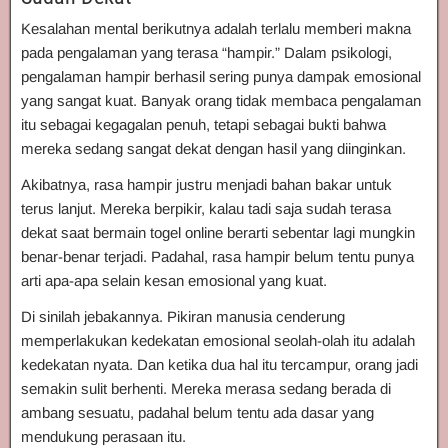
Kesalahan mental berikutnya adalah terlalu memberi makna
pada pengalaman yang terasa “hampir.” Dalam psikologi,
pengalaman hampir berhasil sering punya dampak emosional
yang sangat kuat. Banyak orang tidak membaca pengalaman
itu sebagai kegagalan penuh, tetapi sebagai bukti bahwa
mereka sedang sangat dekat dengan hasil yang diinginkan.
Akibatnya, rasa hampir justru menjadi bahan bakar untuk
terus lanjut. Mereka berpikir, kalau tadi saja sudah terasa
dekat saat bermain togel online berarti sebentar lagi mungkin
benar-benar terjadi. Padahal, rasa hampir belum tentu punya
arti apa-apa selain kesan emosional yang kuat.
Di sinilah jebakannya. Pikiran manusia cenderung
memperlakukan kedekatan emosional seolah-olah itu adalah
kedekatan nyata. Dan ketika dua hal itu tercampur, orang jadi
semakin sulit berhenti. Mereka merasa sedang berada di
ambang sesuatu, padahal belum tentu ada dasar yang
mendukung perasaan itu.