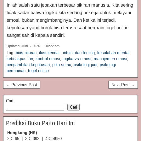
Inilah salah satu jebakan terbesar pikiran manusia. Kita sering
tidak sadar bahwa logika kita sedang bekerja untuk melayani
emosi, bukan mengimbanginya. Dan ketika ini terjadi,
keputusan yang buruk bisa terasa saat bermain togel online
sangat sah di kepala sendiri.
Updated: Juni 6, 2026 — 10:22 am
Tag:
bias pikiran
,
ilusi kendali
,
intuisi dan feeling
,
kesalahan mental
,
ketidakpastian
,
kontrol emosi
,
logika vs emosi
,
manajemen emosi
,
pengambilan keputusan
,
pola semu
,
psikologi judi
,
psikologi
permainan
,
togel online
← Previous Post
Next Post →
Cari
Cari
Prediksi Buku Paito Hari Ini
Hongkong (HK)
2D: 65 | 3D: 392 | 4D: 4950