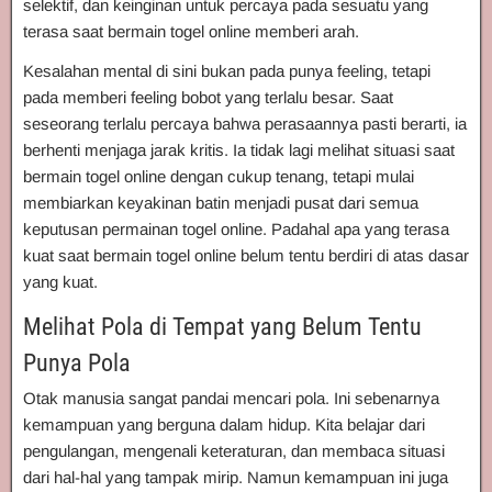
selektif, dan keinginan untuk percaya pada sesuatu yang
terasa saat bermain togel online memberi arah.
Kesalahan mental di sini bukan pada punya feeling, tetapi
pada memberi feeling bobot yang terlalu besar. Saat
seseorang terlalu percaya bahwa perasaannya pasti berarti, ia
berhenti menjaga jarak kritis. Ia tidak lagi melihat situasi saat
bermain togel online dengan cukup tenang, tetapi mulai
membiarkan keyakinan batin menjadi pusat dari semua
keputusan permainan togel online. Padahal apa yang terasa
kuat saat bermain togel online belum tentu berdiri di atas dasar
yang kuat.
Melihat Pola di Tempat yang Belum Tentu
Punya Pola
Otak manusia sangat pandai mencari pola. Ini sebenarnya
kemampuan yang berguna dalam hidup. Kita belajar dari
pengulangan, mengenali keteraturan, dan membaca situasi
dari hal-hal yang tampak mirip. Namun kemampuan ini juga