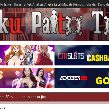
paito taiwan Harian untuk Analisis Angka Lebih Mudah, Rumus, Pola, dan Paito 
mpi 3D
paito angka jitu