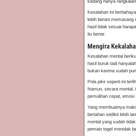
kadang hanya rangkaian 
Kesalahan ini berbahaya 
lebih berani memasang no
hasil tidak sesuai harap
itu benar.
Mengira Kekalahan
Kesalahan mental beriku
hasil buruk tadi hanyala
bukan karena sudah punya
Pola pikir seperti ini 
Namun, secara mental, i
pemulihan cepat, emosi m
Yang membuatnya makin b
bertahan sedikit lebih 
mental yang sudah tidak
pemain togel menolak be