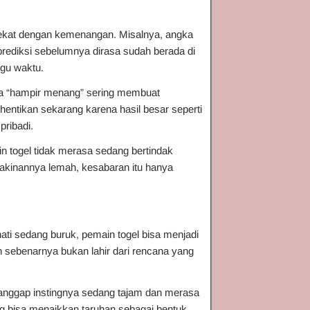
dekat dengan kemenangan. Misalnya, angka
prediksi sebelumnya dirasa sudah berada di
ggu waktu.
rasa “hampir menang” sering membuat
hentikan sekarang karena hasil besar seperti
pribadi.
in togel tidak merasa sedang bertindak
akinannya lemah, kesabaran itu hanya
hati sedang buruk, pemain togel bisa menjadi
sebenarnya bukan lahir dari rencana yang
nggap instingnya sedang tajam dan merasa
ng bisa menaikkan taruhan sebagai bentuk