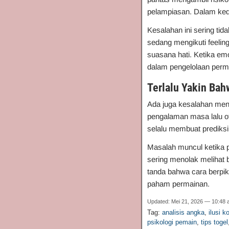
pelampiasan. Dalam kedua 
Kesalahan ini sering tid
sedang mengikuti feelin
suasana hati. Ketika em
dalam pengelolaan perm
Terlalu Yakin Ba
Ada juga kesalahan men
pengalaman masa lalu o
selalu membuat prediksi 
Masalah muncul ketika 
sering menolak melihat 
tanda bahwa cara berpiki
paham permainan.
Updated: Mei 21, 2026 — 10:48
Tag:
analisis angka
,
ilusi k
psikologi pemain
,
tips togel