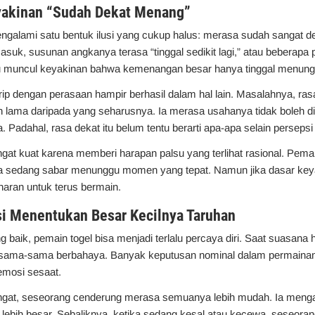
yakinan “Sudah Dekat Menang”
ngalami satu bentuk ilusi yang cukup halus: merasa sudah sangat 
suk, susunan angkanya terasa “tinggal sedikit lagi,” atau beberapa 
situ muncul keyakinan bahwa kemenangan besar hanya tinggal menun
mirip dengan perasaan hampir berhasil dalam hal lain. Masalahnya, 
h lama daripada yang seharusnya. Ia merasa usahanya tidak boleh di
 Padahal, rasa dekat itu belum tentu berarti apa-apa selain persepsi 
ngat kuat karena memberi harapan palsu yang terlihat rasional. Pema
rasa sedang sabar menunggu momen yang tepat. Namun jika dasar key
aran untuk terus bermain.
 Menentukan Besar Kecilnya Taruhan
 baik, pemain togel bisa menjadi terlalu percaya diri. Saat suasana 
a sama-sama berbahaya. Banyak keputusan nominal dalam permainan 
i emosi sesaat.
gat, seseorang cenderung merasa semuanya lebih mudah. Ia menga
 lebih besar. Sebaliknya, ketika sedang kesal atau kecewa, seseora