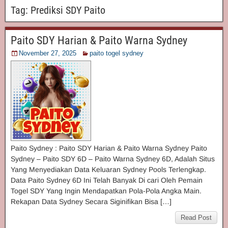
Tag:
Prediksi SDY Paito
Paito SDY Harian & Paito Warna Sydney
November 27, 2025
paito togel sydney
Paito Sydney : Paito SDY Harian & Paito Warna Sydney Paito
Sydney – Paito SDY 6D – Paito Warna Sydney 6D, Adalah Situs
Yang Menyediakan Data Keluaran Sydney Pools Terlengkap.
Data Paito Sydney 6D Ini Telah Banyak Di cari Oleh Pemain
Togel SDY Yang Ingin Mendapatkan Pola-Pola Angka Main.
Rekapan Data Sydney Secara Siginifikan Bisa […]
Read Post