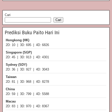
Cari
Cari
Prediksi Buku Paito Hari Ini
Hongkong (HK)
2D: 10 | 3D: 695 | 4D: 6826
Singapore (SGP)
2D: 45 | 3D: 913 | 4D: 4301
Sydney (SDY)
2D: 36 | 3D: 927 | 4D: 3043
Taiwan
2D: 81 | 3D: 968 | 4D: 8278
China
2D: 59 | 3D: 799 | 4D: 5588
Macau
2D: 83 | 3D: 970 | 4D: 8367