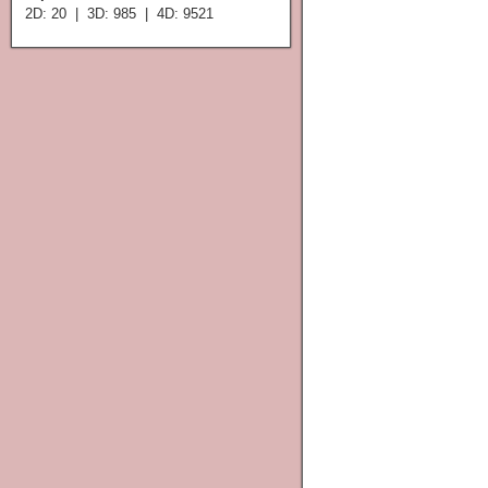
2D: 20 | 3D: 985 | 4D: 9521