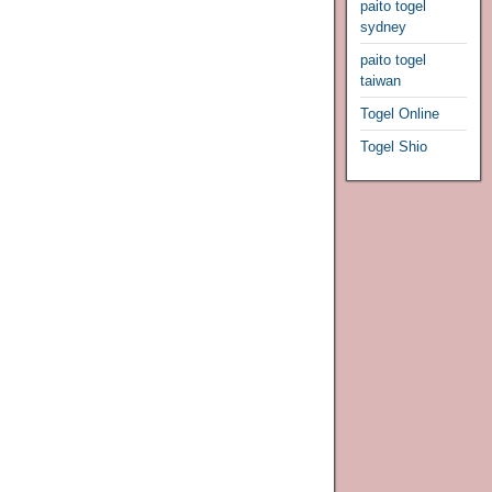
paito togel
sydney
paito togel
taiwan
Togel Online
Togel Shio