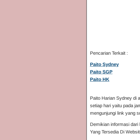
Pencarian Terkait :
Paito Sydney
Paito SGP
Paito HK
Paito Harian Sydney di a
setiap hari yaitu pada j
mengunjungi link yang s
Demikian informasi dari
Yang Tersedia Di Website