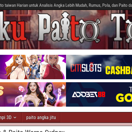
paito taiwan Harian untuk Analisis Angka Lebih Mudah, Rumus, Pola, dan Paito 
mpi 3D
paito angka jitu