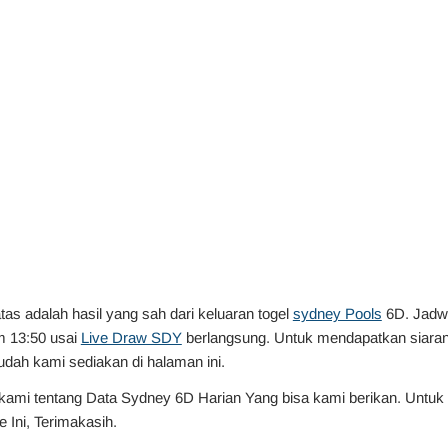
tas adalah hasil yang sah dari keluaran togel
sydney Pools
6D. Jadwa
am 13:50 usai
Live Draw SDY
berlangsung. Untuk mendapatkan siaran
udah kami sediakan di halaman ini.
 kami tentang Data Sydney 6D Harian Yang bisa kami berikan. Untu
 Ini, Terimakasih.