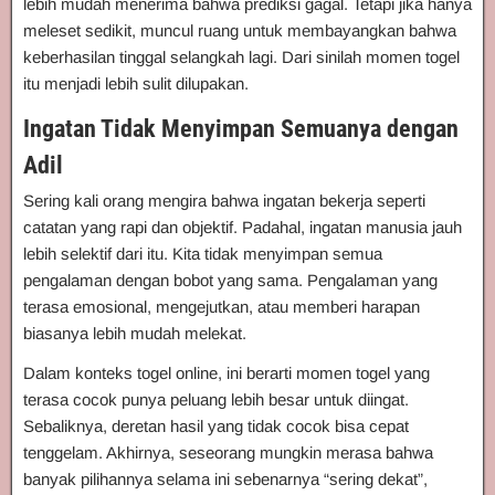
lebih mudah menerima bahwa prediksi gagal. Tetapi jika hanya
meleset sedikit, muncul ruang untuk membayangkan bahwa
keberhasilan tinggal selangkah lagi. Dari sinilah momen togel
itu menjadi lebih sulit dilupakan.
Ingatan Tidak Menyimpan Semuanya dengan
Adil
Sering kali orang mengira bahwa ingatan bekerja seperti
catatan yang rapi dan objektif. Padahal, ingatan manusia jauh
lebih selektif dari itu. Kita tidak menyimpan semua
pengalaman dengan bobot yang sama. Pengalaman yang
terasa emosional, mengejutkan, atau memberi harapan
biasanya lebih mudah melekat.
Dalam konteks togel online, ini berarti momen togel yang
terasa cocok punya peluang lebih besar untuk diingat.
Sebaliknya, deretan hasil yang tidak cocok bisa cepat
tenggelam. Akhirnya, seseorang mungkin merasa bahwa
banyak pilihannya selama ini sebenarnya “sering dekat”,