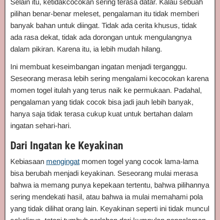
Selain itu, ketidakcocokan sering terasa datar. Kalau sebuah
pilihan benar-benar meleset, pengalaman itu tidak memberi
banyak bahan untuk diingat. Tidak ada cerita khusus, tidak
ada rasa dekat, tidak ada dorongan untuk mengulangnya
dalam pikiran. Karena itu, ia lebih mudah hilang.
Ini membuat keseimbangan ingatan menjadi terganggu.
Seseorang merasa lebih sering mengalami kecocokan karena
momen togel itulah yang terus naik ke permukaan. Padahal,
pengalaman yang tidak cocok bisa jadi jauh lebih banyak,
hanya saja tidak terasa cukup kuat untuk bertahan dalam
ingatan sehari-hari.
Dari Ingatan ke Keyakinan
Kebiasaan
mengingat
momen togel yang cocok lama-lama
bisa berubah menjadi keyakinan. Seseorang mulai merasa
bahwa ia memang punya kepekaan tertentu, bahwa pilihannya
sering mendekati hasil, atau bahwa ia mulai memahami pola
yang tidak dilihat orang lain. Keyakinan seperti ini tidak muncul