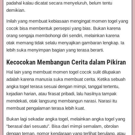
padahal kalau dicatat secara menyeluruh, belum tentu
demikian.
Inilah yang membuat kebiasaan mengingat momen togel yang
cocok bisa membentuk persepsi yang bias. Bukan karena
orang sengaja membohongi diri sendiri, melainkan karena
otak memang tidak selalu menyajikan gambaran lengkap. Ia
lebih suka menyimpan bagian yang terasa berarti.
Kecocokan Membangun Cerita dalam Pikiran
Hal lain yang membuat momen togel cocok sulit dilupakan
adalah karena manusia suka membuat cerita. Ketika sebuah
angka togel terasa sesuai dengan mimpi, tanggal tertentu,
kejadian harian, atau firasat pribadi, lalu hasilnya tampak
mendekati, otak langsung membangun narasi. Narasi itu
membuat pengalaman terasa lebih kuat.
Bukan lagi sekadar angka togel, melainkan angka togel yang
“berasal dari sesuatu”. Bisa dari mimpi semalam, obrolan
dengan teman, nomor kendaraan yang terlihat berulang, atau